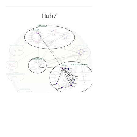
Huh7
U2OS